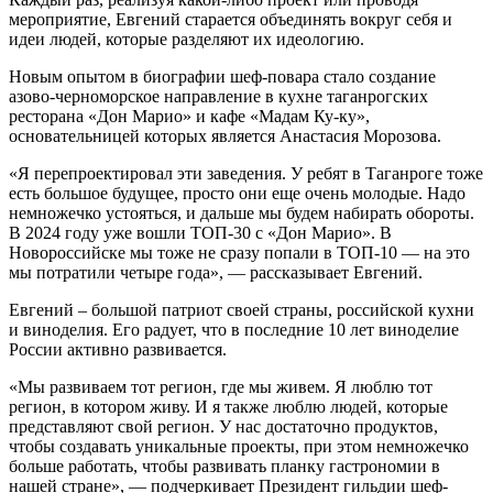
мероприятие, Евгений старается объединять вокруг себя и
идеи людей, которые разделяют их идеологию.
Новым опытом в биографии шеф-повара стало создание
азово-черноморское направление в кухне таганрогских
ресторана «Дон Марио» и кафе «Мадам Ку-ку»,
основательницей которых является Анастасия Морозова.
«Я перепроектировал эти заведения. У ребят в Таганроге тоже
есть большое будущее, просто они еще очень молодые. Надо
немножечко устояться, и дальше мы будем набирать обороты.
В 2024 году уже вошли ТОП-30 с «Дон Марио». В
Новороссийске мы тоже не сразу попали в ТОП-10 — на это
мы потратили четыре года», — рассказывает Евгений.
Евгений – большой патриот своей страны, российской кухни
и виноделия. Его радует, что в последние 10 лет виноделие
России активно развивается.
«Мы развиваем тот регион, где мы живем. Я люблю тот
регион, в котором живу. И я также люблю людей, которые
представляют свой регион. У нас достаточно продуктов,
чтобы создавать уникальные проекты, при этом немножечко
больше работать, чтобы развивать планку гастрономии в
нашей стране», — подчеркивает Президент гильдии шеф-