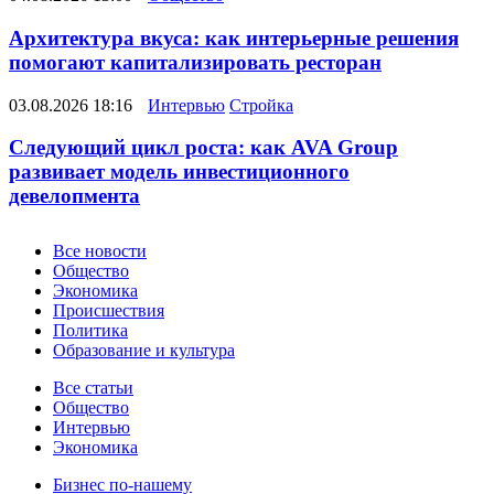
Архитектура вкуса: как интерьерные решения
помогают капитализировать ресторан
03.08.2026 18:16
Интервью
Стройка
Следующий цикл роста: как AVA Group
развивает модель инвестиционного
девелопмента
Новости
Все новости
Общество
Экономика
Происшествия
Политика
Образование и культура
Статьи
Все статьи
Общество
Интервью
Экономика
Разное
Бизнес по-нашему