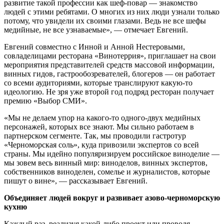
развитие такой профессии как шеф-повар — знакомство
людей с этими ребятами. О многих из них люди узнали только
потому, что увидели их своими глазами. Ведь не все шефы
медийные, не все узнаваемые», — отмечает Евгений.
Евгений совместно с Инной и Анной Нестеровыми,
совладелицами ресторана «Винотеррия», приглашает на свои
мероприятия представителей средств массовой информации,
винных гидов, гастрообозревателей, блогеров — он работает
со всеми аудиториями, которые транслируют какую-то
идеологию. Не зря уже второй год подряд ресторан получает
премию «Выбор СМИ».
«Мы не делаем упор на какого-то одного-двух медийных
персонажей, которых все знают. Мы сильно работаем в
партнерском сегменте. Так, мы проводили гастротур
«Черноморская соль», куда привозили экспертов со всей
страны. Мы идейно популяризируем российское виноделие —
мы зовем весь винный мир: виноделов, винных экспертов,
собственников виноделен, сомелье и журналистов, которые
пишут о вине», — рассказывает Евгений.
Объединяет людей вокруг и развивает азово-черноморскую
кухню
Каждый раз, реализуя какой-либо проект или проводя