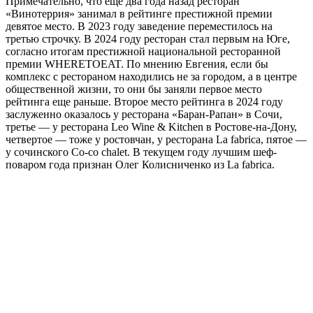
Примечательно, что еще два года назад ресторан
«Винотеррия» занимал в рейтинге престижной премии
девятое место. В 2023 году заведение переместилось на
третью строчку. В 2024 году ресторан стал первым на Юге,
согласно итогам престижной национальной ресторанной
премии WHERETOEAT. По мнению Евгения, если бы
комплекс с рестораном находились не за городом, а в центре
общественной жизни, то они бы заняли первое место
рейтинга еще раньше. Второе место рейтинга в 2024 году
заслуженно оказалось у ресторана «Баран-Рапан» в Сочи,
третье — у ресторана Leo Wine & Kitchen в Ростове-на-Дону,
четвертое — тоже у ростовчан, у ресторана La fabrica, пятое —
у сочинского Co-co chalet. В текущем году лучшим шеф-
поваром года признан Олег Колисниченко из La fabrica.