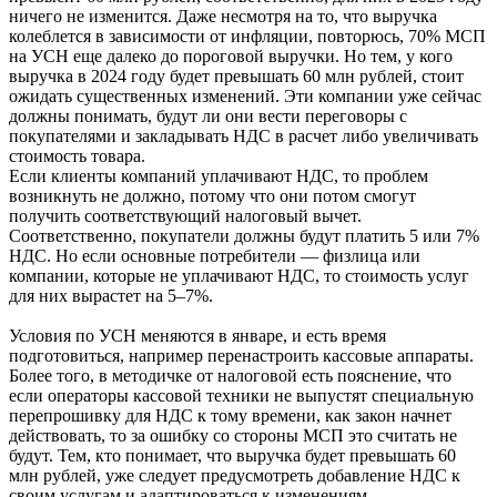
ничего не изменится. Даже несмотря на то, что выручка
колеблется в зависимости от инфляции, повторюсь, 70% МСП
на УСН еще далеко до пороговой выручки. Но тем, у кого
выручка в 2024 году будет превышать 60 млн рублей, стоит
ожидать существенных изменений. Эти компании уже сейчас
должны понимать, будут ли они вести переговоры с
покупателями и закладывать НДС в расчет либо увеличивать
стоимость товара.
Если клиенты компаний уплачивают НДС, то проблем
возникнуть не должно, потому что они потом смогут
получить соответствующий налоговый вычет.
Соответственно, покупатели должны будут платить 5 или 7%
НДС. Но если основные потребители — физлица или
компании, которые не уплачивают НДС, то стоимость услуг
для них вырастет на 5–7%.
Условия по УСН меняются в январе, и есть время
подготовиться, например перенастроить кассовые аппараты.
Более того, в методичке от налоговой есть пояснение, что
если операторы кассовой техники не выпустят специальную
перепрошивку для НДС к тому времени, как закон начнет
действовать, то за ошибку со стороны МСП это считать не
будут. Тем, кто понимает, что выручка будет превышать 60
млн рублей, уже следует предусмотреть добавление НДС к
своим услугам и адаптироваться к изменениям.