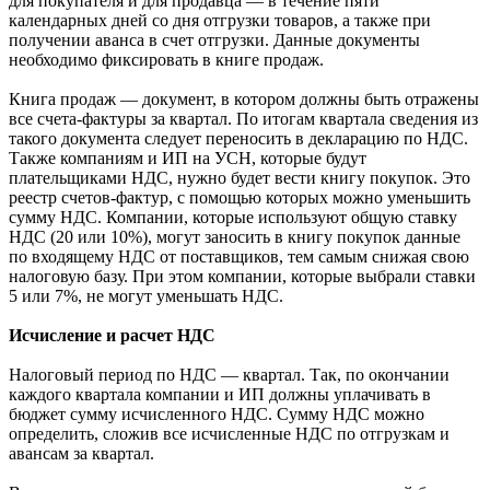
для покупателя и для продавца — в течение пяти
календарных дней со дня отгрузки товаров, а также при
получении аванса в счет отгрузки. Данные документы
необходимо фиксировать в книге продаж.
Книга продаж — документ, в котором должны быть отражены
все счета-фактуры за квартал. По итогам квартала сведения из
такого документа следует переносить в декларацию по НДС.
Также компаниям и ИП на УСН, которые будут
плательщиками НДС, нужно будет вести книгу покупок. Это
реестр счетов-фактур, с помощью которых можно уменьшить
сумму НДС. Компании, которые используют общую ставку
НДС (20 или 10%), могут заносить в книгу покупок данные
по входящему НДС от поставщиков, тем самым снижая свою
налоговую базу. При этом компании, которые выбрали ставки
5 или 7%, не могут уменьшать НДС.
Исчисление и расчет НДС
Налоговый период по НДС — квартал. Так, по окончании
каждого квартала компании и ИП должны уплачивать в
бюджет сумму исчисленного НДС. Сумму НДС можно
определить, сложив все исчисленные НДС по отгрузкам и
авансам за квартал.