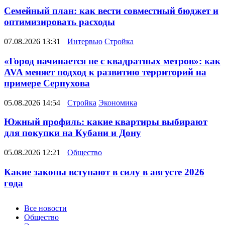
Семейный план: как вести совместный бюджет и
оптимизировать расходы
07.08.2026 13:31
Интервью
Стройка
«Город начинается не с квадратных метров»: как
AVA меняет подход к развитию территорий на
примере Серпухова
05.08.2026 14:54
Стройка
Экономика
Южный профиль: какие квартиры выбирают
для покупки на Кубани и Дону
05.08.2026 12:21
Общество
Какие законы вступают в силу в августе 2026
года
Новости
Все новости
Общество