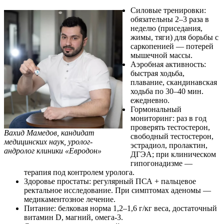
Силовые тренировки:
обязательны 2–3 раза в
неделю (приседания,
жимы, тяги) для борьбы с
саркопенией — потерей
мышечной массы.
Аэробная активность:
быстрая ходьба,
плавание, скандинавская
ходьба по 30–40 мин.
ежедневно.
Гормональный
мониторинг: раз в год
проверять тестостерон,
Вахид Мамедов, кандидат
свободный тестостерон,
медицинских наук, уролог-
эстрадиол, пролактин,
андролог клиники «Евродон»
ДГЭА; при клиническом
гипогонадизме —
терапия под контролем уролога.
Здоровье простаты: регулярный ПСА + пальцевое
ректальное исследование. При симптомах аденомы —
медикаментозное лечение.
Питание: белковая норма 1,2–1,6 г/кг веса, достаточный
витамин D, магний, омега-3.