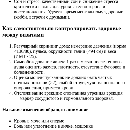
Сон и стресс: качественный сон и снижение стресса
критически важны для уровня тестостерона и
восстановления. Уделять время ментальному здоровью
(хобби, встречи с друзьями).
Как самостоятельно контролировать здоровье
между визитами
Регулярный скрининг дома: измерение давления (норма
<130/80), пульса, окружности талии (<94 см) и веса
(ИМТ <25).
Самообследование яичек: 1 раз в месяц после теплого
душа оценить размер, плотность, отсутствие бугорков и
болезненности.
Оценка мочеиспускания: не должно быть частых
ночных позывов (>2), слабой струи, чувства неполного
опорожнения, примеси крови.
Отслеживание эрекции: спонтанная утренняя эрекция
— маркер сосудистого и гормонального здоровья.
На какие изменения обращать внимание
Кровь в моче или сперме
Боль или уплотнение в яичке, мошонке