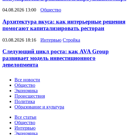
04.08.2026 13:00
Общество
Архитектура вкуса: как интерьерные решения
помогают капитализировать ресторан
03.08.2026 18:16
Интервью
Стройка
Следующий цикл роста: как AVA Group
развивает модель инвестиционного
девелопмента
Новости
Все новости
Общество
Экономика
Происшествия
Политика
Образование и культура
Статьи
Все статьи
Общество
Интервью
Экономика