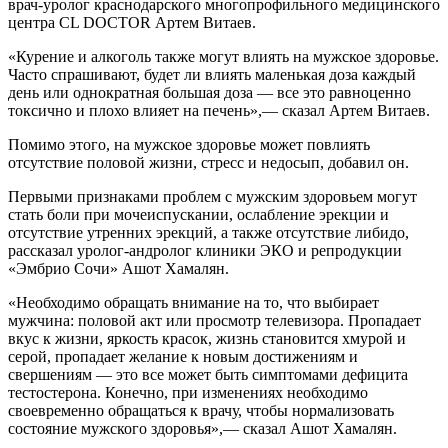
врач-уролог краснодарского многопрофильного медицинского
центра CL DOCTOR Артем Витаев.
«Курение и алкоголь также могут влиять на мужское здоровье.
Часто спрашивают, будет ли влиять маленькая доза каждый
день или однократная большая доза — все это равноценно
токсично и плохо влияет на печень»,— сказал Артем Витаев.
Помимо этого, на мужское здоровье может повлиять
отсутствие половой жизни, стресс и недосып, добавил он.
Первыми признаками проблем с мужским здоровьем могут
стать боли при мочеиспускании, ослабление эрекции и
отсутствие утренних эрекций, а также отсутствие либидо,
рассказал уролог-андролог клиники ЭКО и репродукции
«Эмбрио Сочи» Ашот Хамалян.
«Необходимо обращать внимание на то, что выбирает
мужчина: половой акт или просмотр телевизора. Пропадает
вкус к жизни, яркость красок, жизнь становится хмурой и
серой, пропадает желание к новым достижениям и
свершениям — это все может быть симптомами дефицита
тестостерона. Конечно, при изменениях необходимо
своевременно обращаться к врачу, чтобы нормализовать
состояние мужского здоровья»,— сказал Ашот Хамалян.