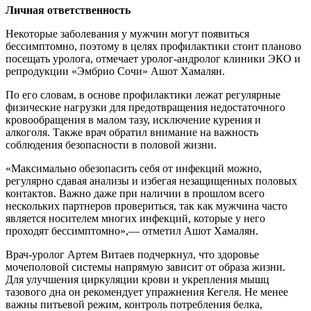
Личная ответственность
Некоторые заболевания у мужчин могут появиться
бессимптомно, поэтому в целях профилактики стоит планово
посещать уролога, отмечает уролог-андролог клиники ЭКО и
репродукции «Эмбрио Сочи» Ашот Хамалян.
По его словам, в основе профилактики лежат регулярные
физические нагрузки для предотвращения недостаточного
кровообращения в малом тазу, исключение курения и
алкоголя. Также врач обратил внимание на важность
соблюдения безопасности в половой жизни.
«Максимально обезопасить себя от инфекций можно,
регулярно сдавая анализы и избегая незащищенных половых
контактов. Важно даже при наличии в прошлом всего
нескольких партнеров провериться, так как мужчина часто
является носителем многих инфекций, которые у него
проходят бессимптомно»,— отметил Ашот Хамалян.
Врач-уролог Артем Витаев подчеркнул, что здоровье
мочеполовой системы напрямую зависит от образа жизни.
Для улучшения циркуляции крови и укрепления мышц
тазового дна он рекомендует упражнения Кегеля. Не менее
важны питьевой режим, контроль потребления белка,