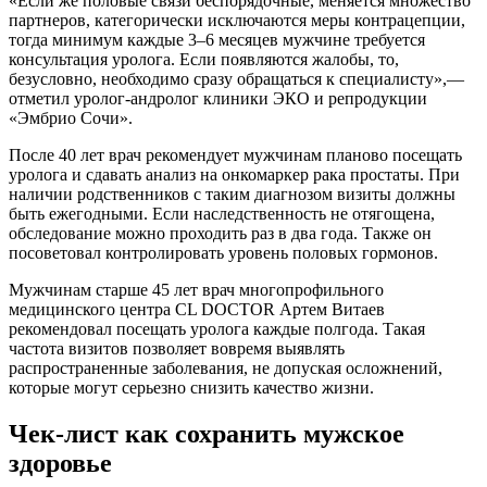
«Если же половые связи беспорядочные, меняется множество
партнеров, категорически исключаются меры контрацепции,
тогда минимум каждые 3–6 месяцев мужчине требуется
консультация уролога. Если появляются жалобы, то,
безусловно, необходимо сразу обращаться к специалисту»,—
отметил уролог-андролог клиники ЭКО и репродукции
«Эмбрио Сочи».
После 40 лет врач рекомендует мужчинам планово посещать
уролога и сдавать анализ на онкомаркер рака простаты. При
наличии родственников с таким диагнозом визиты должны
быть ежегодными. Если наследственность не отягощена,
обследование можно проходить раз в два года. Также он
посоветовал контролировать уровень половых гормонов.
Мужчинам старше 45 лет врач многопрофильного
медицинского центра CL DOCTOR Артем Витаев
рекомендовал посещать уролога каждые полгода. Такая
частота визитов позволяет вовремя выявлять
распространенные заболевания, не допуская осложнений,
которые могут серьезно снизить качество жизни.
Чек-лист как сохранить мужское
здоровье