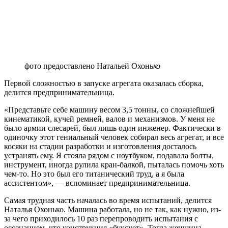
фото предоставлено Натальей Охонь
ко
Первой сложностью в запуске агрегата оказалась сборка,
делится предпринимательница.
«Представьте себе машину весом 3,5 тонны, со сложнейшей
кинематикой, кучей ремней, валов и механизмов. У меня не
было армии слесарей, был лишь один инженер. Фактически в
одиночку этот гениальный человек собирал весь агрегат, и все
косяки на стадии разработки и изготовления досталось
устранять ему. Я стояла рядом с ноутбуком, подавала болты,
инструмент, иногда рулила кран-балкой, пыталась помочь хоть
чем-то. Но это был его титанический труд, а я была
ассистентом», — вспоминает предпринимательница.
Самая трудная часть началась во время испытаний, делится
Наталья Охонько. Машина работала, но не так, как нужно, из-
за чего приходилось 10 раз перепроводить испытания с
осознанием, что конструкция «буксует». Тогда женщина