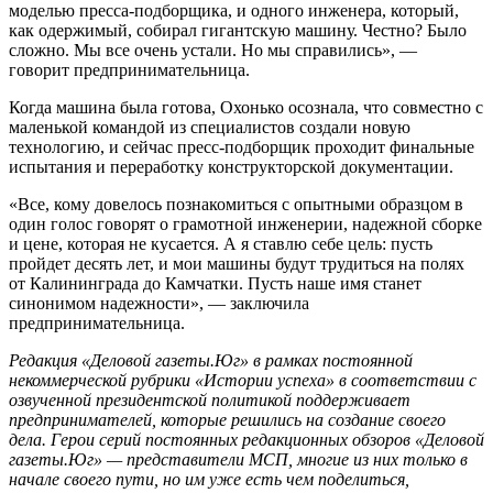
моделью пресса-подборщика, и одного инженера, который,
как одержимый, собирал гигантскую машину. Честно? Было
сложно. Мы все очень устали. Но мы справились», —
говорит предпринимательница.
Когда машина была готова, Охонько осознала, что совместно с
маленькой командой из специалистов создали новую
технологию, и сейчас пресс-подборщик проходит финальные
испытания и переработку конструкторской документации.
«Все, кому довелось познакомиться с опытными образцом в
один голос говорят о грамотной инженерии, надежной сборке
и цене, которая не кусается. А я ставлю себе цель: пусть
пройдет десять лет, и мои машины будут трудиться на полях
от Калининграда до Камчатки. Пусть наше имя станет
синонимом надежности», — заключила
предпринимательница.
Редакция «Деловой газеты.Юг» в рамках постоянной
некоммерческой рубрики «Истории успеха» в соответствии с
озвученной президентской политикой поддерживает
предпринимателей, которые решились на создание своего
дела. Герои серий постоянных редакционных обзоров «Деловой
газеты.Юг» — представители МСП, многие из них только в
начале своего пути, но им уже есть чем поделиться,