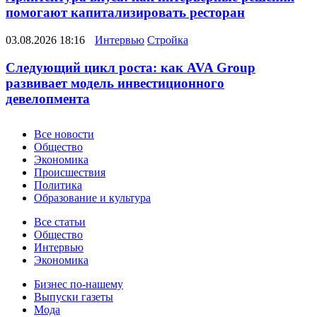
помогают капитализировать ресторан
03.08.2026 18:16
Интервью
Стройка
Следующий цикл роста: как AVA Group
развивает модель инвестиционного
девелопмента
Новости
Все новости
Общество
Экономика
Происшествия
Политика
Образование и культура
Статьи
Все статьи
Общество
Интервью
Экономика
Разное
Бизнес по-нашему
Выпуски газеты
Мода