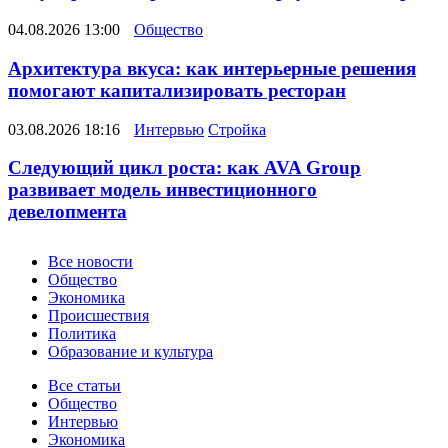
04.08.2026 13:00
Общество
Архитектура вкуса: как интерьерные решения
помогают капитализировать ресторан
03.08.2026 18:16
Интервью
Стройка
Следующий цикл роста: как AVA Group
развивает модель инвестиционного
девелопмента
Новости
Все новости
Общество
Экономика
Происшествия
Политика
Образование и культура
Статьи
Все статьи
Общество
Интервью
Экономика