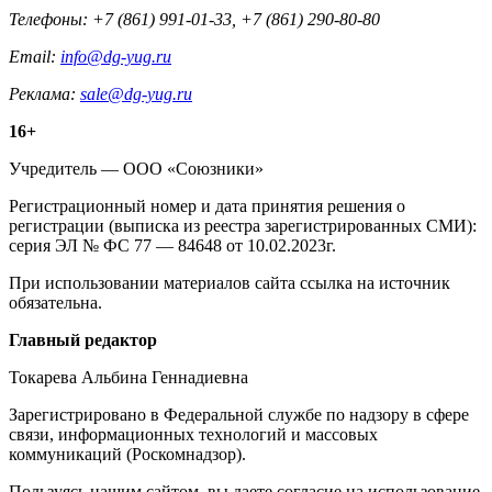
Телефоны: +7 (861) 991-01-33, +7 (861) 290-80-80
Email:
info@dg-yug.ru
Реклама:
sale@dg-yug.ru
Информация
16+
о
Учредитель — ООО «Союзники»
издании
Регистрационный номер и дата принятия решения о
регистрации (выписка из реестра зарегистрированных СМИ):
серия ЭЛ № ФС 77 — 84648 от 10.02.2023г.
При использовании материалов сайта ссылка на источник
обязательна.
Редакция
Главный редактор
Токарева Альбина Геннадиевна
Зарегистрировано в Федеральной службе по надзору в сфере
связи, информационных технологий и массовых
коммуникаций (Роскомнадзор).
Пользуясь нашим сайтом, вы даете согласие на использование