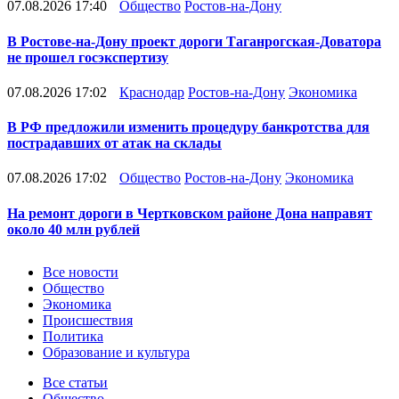
07.08.2026 17:40
Общество
Ростов-на-Дону
В Ростове-на-Дону проект дороги Таганрогская-Доватора
не прошел госэкспертизу
07.08.2026 17:02
Краснодар
Ростов-на-Дону
Экономика
В РФ предложили изменить процедуру банкротства для
пострадавших от атак на склады
07.08.2026 17:02
Общество
Ростов-на-Дону
Экономика
На ремонт дороги в Чертковском районе Дона направят
около 40 млн рублей
Новости
Все новости
Общество
Экономика
Происшествия
Политика
Образование и культура
Статьи
Все статьи
Общество