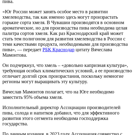
пива.
«Юг России может занять особое место в развитии
хмелеводства, так как именно здесь могут произрастать
горькие сорта хмеля. В Чувашии производятся в основном
ароматические, но для производства пива необходима целая
палитра сортов хмеля. Как раз Краснодарский край может
стать тем полигоном для развития хмелеводства в России с
теми качествами продукта, необходимыми для производства
пива», — передает
РБК Краснодар
цитату Вячеслава
Мамонтова.
Он подчеркнул, что хмель – «довольно капризная культура»,
требующая особых климатических условий, а ее производство
отличает долгий срок произрастания, поскольку немногие
регионы могут выращивать эту культуру.
Вячеслав Мамонтов полагает, что на Юге необходимо
заместить 95% объема хмеля.
Исполнительный директор Ассоциации производителей
пива, солода и напитков добавил, что для эффективного
развития этого сегмента необходима господдержка
государства.
По данным издания, в 2023 году Ассоциация совместно с