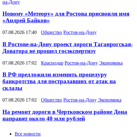
на-Дону
Новому «Метеору» для Ростова присвоили имя
«Андрей Байков»
07.08.2026 17:40
Общество
Ростов-на-Дону
В Ростове-на-Дону проект дороги Таганрогская-
Доватора не прошел госэкспертизу
07.08.2026 17:02
Краснодар
Ростов-на-Дону
Экономика
В РФ предложили изменить процедуру
банкротства для пострадавших от атак на
склады
07.08.2026 17:02
Общество
Ростов-на-Дону
Экономика
На ремонт дороги в Чертковском районе Дона
направят около 40 млн рублей
Новости
Все новости