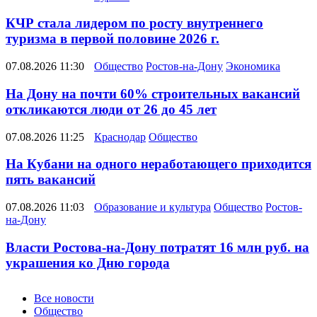
КЧР стала лидером по росту внутреннего
туризма в первой половине 2026 г.
07.08.2026 11:30
Общество
Ростов-на-Дону
Экономика
На Дону на почти 60% строительных вакансий
откликаются люди от 26 до 45 лет
07.08.2026 11:25
Краснодар
Общество
На Кубани на одного неработающего приходится
пять вакансий
07.08.2026 11:03
Образование и культура
Общество
Ростов-
на-Дону
Власти Ростова-на-Дону потратят 16 млн руб. на
украшения ко Дню города
Новости
Все новости
Общество