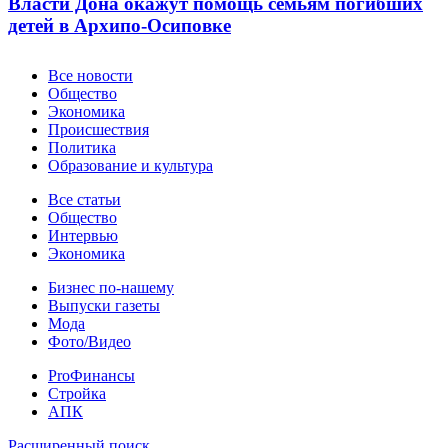
Власти Дона окажут помощь семьям погибших
детей в Архипо-Осиповке
Новости
Все новости
Общество
Экономика
Происшествия
Политика
Образование и культура
Статьи
Все статьи
Общество
Интервью
Экономика
Разное
Бизнес по-нашему
Выпуски газеты
Мода
Фото/Видео
Pro
ProФинансы
Стройка
АПК
Расширенный поиск