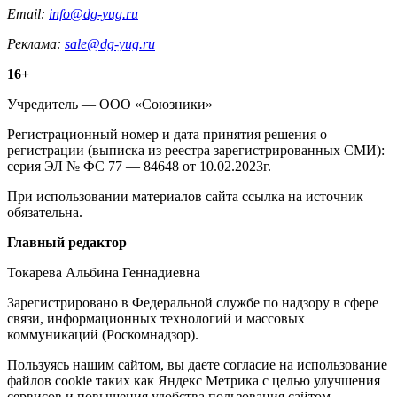
Email:
info@dg-yug.ru
Реклама:
sale@dg-yug.ru
Информация
16+
о
Учредитель — ООО «Союзники»
издании
Регистрационный номер и дата принятия решения о
регистрации (выписка из реестра зарегистрированных СМИ):
серия ЭЛ № ФС 77 — 84648 от 10.02.2023г.
При использовании материалов сайта ссылка на источник
обязательна.
Редакция
Главный редактор
Токарева Альбина Геннадиевна
Зарегистрировано в Федеральной службе по надзору в сфере
связи, информационных технологий и массовых
коммуникаций (Роскомнадзор).
Политика
Пользуясь нашим сайтом, вы даете согласие на использование
файлов cookie таких как Яндекс Метрика с целью улучшения
cookie
сервисов и повышения удобства пользования сайтом.