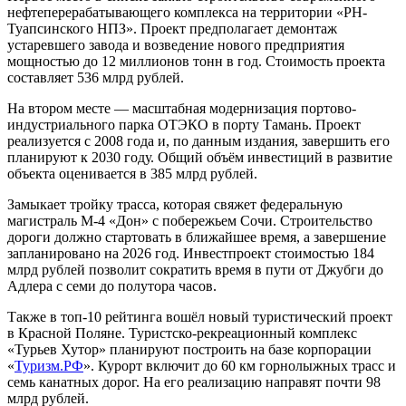
нефтеперерабатывающего комплекса на территории «РН-
Туапсинского НПЗ». Проект предполагает демонтаж
устаревшего завода и возведение нового предприятия
мощностью до 12 миллионов тонн в год. Стоимость проекта
составляет 536 млрд рублей.
На втором месте — масштабная модернизация портово-
индустриального парка ОТЭКО в порту Тамань. Проект
реализуется с 2008 года и, по данным издания, завершить его
планируют к 2030 году. Общий объём инвестиций в развитие
объекта оценивается в 385 млрд рублей.
Замыкает тройку трасса, которая свяжет федеральную
магистраль М-4 «Дон» с побережьем Сочи. Строительство
дороги должно стартовать в ближайшее время, а завершение
запланировано на 2026 год. Инвестпроект стоимостью 184
млрд рублей позволит сократить время в пути от Джубги до
Адлера с семи до полутора часов.
Также в топ-10 рейтинга вошёл новый туристический проект
в Красной Поляне. Туристско-рекреационный комплекс
«Турьев Хутор» планируют построить на базе корпорации
«
Туризм.РФ
». Курорт включит до 60 км горнолыжных трасс и
семь канатных дорог. На его реализацию направят почти 98
млрд рублей.