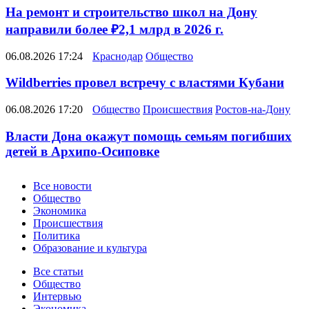
На ремонт и строительство школ на Дону
направили более ₽2,1 млрд в 2026 г.
06.08.2026 17:24
Краснодар
Общество
Wildberries провел встречу с властями Кубани
06.08.2026 17:20
Общество
Происшествия
Ростов-на-Дону
Власти Дона окажут помощь семьям погибших
детей в Архипо-Осиповке
Новости
Все новости
Общество
Экономика
Происшествия
Политика
Образование и культура
Статьи
Все статьи
Общество
Интервью
Экономика