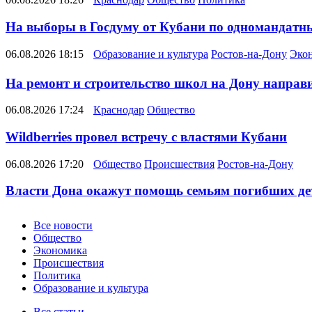
На выборы в Госдуму от Кубани по одномандатн
06.08.2026 18:15
Образование и культура
Ростов-на-Дону
Эко
На ремонт и строительство школ на Дону направил
06.08.2026 17:24
Краснодар
Общество
Wildberries провел встречу с властями Кубани
06.08.2026 17:20
Общество
Происшествия
Ростов-на-Дону
Власти Дона окажут помощь семьям погибших де
Новости
Все новости
Общество
Экономика
Происшествия
Политика
Образование и культура
Все статьи