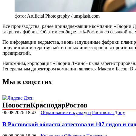
фото: Artificial Photography / unsplash.com
Все производства, ранее принадлежавшие компании «Глории Джи
закрытия фабрик. Об этом сообщает «Ъ-Ростов» со ссылкой на
По информации ведомства, вновь запущенные фабрики планиру
поручил министерству найти новых инвесторов для производс
предприятий.
Напомним, корпорация «Глория Джинс» была зарегистрирована 
Генеральным директором компании является Максим Басов. В я
Мы в соцсетях
Новости
Краснодар
Ростов
06.08.2026 18:43
Образование и культура
Ростов-на-Дону
В Ростовской области аттестовали 107 гидов и ги
06.08.2026 18:26
Краснодар
Общество
Политика