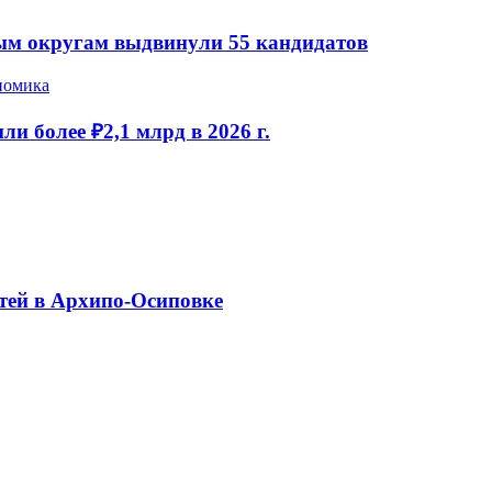
ым округам выдвинули 55 кандидатов
номика
и более ₽2,1 млрд в 2026 г.
тей в Архипо-Осиповке