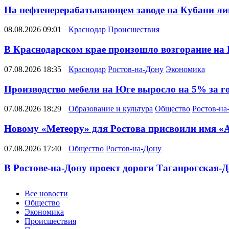
На нефтеперерабатывающем заводе на Кубани ли
08.08.2026 09:01
Краснодар
Происшествия
В Краснодарском крае произошло возгорание на
07.08.2026 18:35
Краснодар
Ростов-на-Дону
Экономика
Производство мебели на Юге выросло на 5% за г
07.08.2026 18:29
Образование и культура
Общество
Ростов-на
Новому «Метеору» для Ростова присвоили имя «
07.08.2026 17:40
Общество
Ростов-на-Дону
В Ростове-на-Дону проект дороги Таганрогская-Д
Новости
Все новости
Общество
Экономика
Происшествия