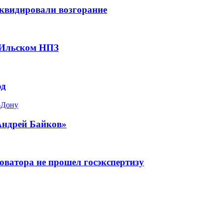
квидировали возгорание
 Ильском НПЗ
од
-Дону
Андрей Байков»
оватора не прошел госэкспертизу