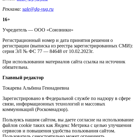
Реклама:
sale@dg-yug.ru
Информация
16+
о
Учредитель — ООО «Союзники»
издании
Регистрационный номер и дата принятия решения о
регистрации (выписка из реестра зарегистрированных СМИ):
серия ЭЛ № ФС 77 — 84648 от 10.02.2023г.
При использовании материалов сайта ссылка на источник
обязательна.
Редакция
Главный редактор
Токарева Альбина Геннадиевна
Зарегистрировано в Федеральной службе по надзору в сфере
связи, информационных технологий и массовых
коммуникаций (Роскомнадзор).
Политика
Пользуясь нашим сайтом, вы даете согласие на использование
файлов cookie таких как Яндекс Метрика с целью улучшения
cookie
сервисов и повышения удобства пользования сайтом.
Пользователь самостоятельно может ограничить