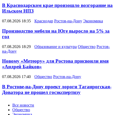
В Краснодарском крае произошло возгорание на
Ильском НПЗ
07.08.2026 18:35
Краснодар
Ростов-на-Дону
Экономика
Производство мебели на Юге выросло на 5% за
год
07.08.2026 18:29
Образование и культура
Общество
Ростов-
на-Дону
Новому «Метеору» для Ростова присвоили имя
«Андрей Байков»
07.08.2026 17:40
Общество
Ростов-на-Дону
В Ростове-на-Дону проект дороги Таганрогская-
Доватора не прошел госэкспертизу
Новости
Все новости
Общество
Экономика