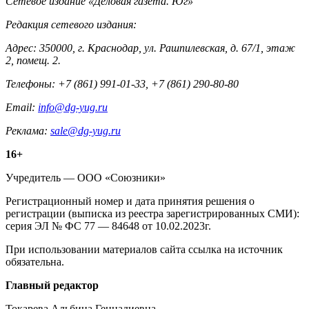
Контакты
Сетевое издание «Деловая газета. Юг»
Редакция сетевого издания:
Адрес: 350000, г. Краснодар, ул. Рашпилевская, д. 67/1, этаж
2, помещ. 2.
Телефоны: +7 (861) 991-01-33, +7 (861) 290-80-80
Email:
info@dg-yug.ru
Реклама:
sale@dg-yug.ru
Информация
16+
о
Учредитель — ООО «Союзники»
издании
Регистрационный номер и дата принятия решения о
регистрации (выписка из реестра зарегистрированных СМИ):
серия ЭЛ № ФС 77 — 84648 от 10.02.2023г.
При использовании материалов сайта ссылка на источник
обязательна.
Редакция
Главный редактор
Токарева Альбина Геннадиевна