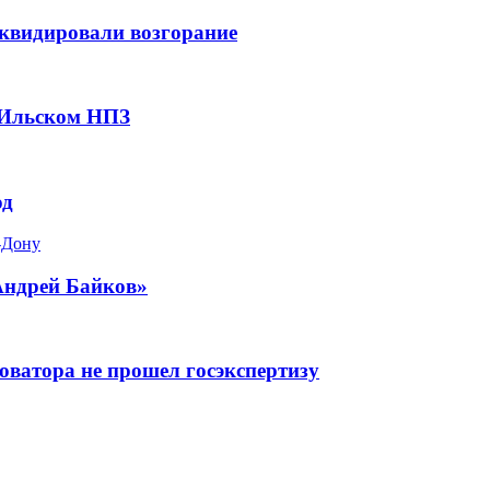
квидировали возгорание
 Ильском НПЗ
од
-Дону
Андрей Байков»
оватора не прошел госэкспертизу