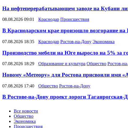
На нефтеперерабатывающем заводе на Кубани ли
08.08.2026 09:01
Краснодар
Происшествия
В Краснодарском крае произошло возгорание на
07.08.2026 18:35
Краснодар
Ростов-на-Дону
Экономика
Производство мебели на Юге выросло на 5% за г
07.08.2026 18:29
Образование и культура
Общество
Ростов-на
Новому «Метеору» для Ростова присвоили имя «
07.08.2026 17:40
Общество
Ростов-на-Дону
В Ростове-на-Дону проект дороги Таганрогская-Д
Новости
Все новости
Общество
Экономика
Происшествия