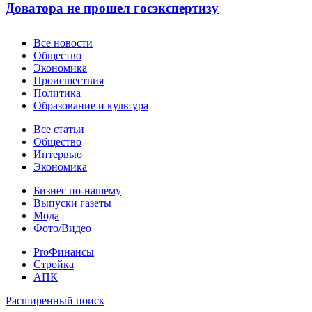
Доватора не прошел госэкспертизу
Новости
Все новости
Общество
Экономика
Происшествия
Политика
Образование и культура
Статьи
Все статьи
Общество
Интервью
Экономика
Разное
Бизнес по-нашему
Выпуски газеты
Мода
Фото/Видео
Pro
ProФинансы
Стройка
АПК
Информация
Расширенный поиск