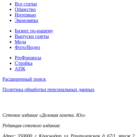
Статьи
Все статьи
Общество
Интервью
Экономика
Разное
Бизнес по-нашему
Выпуски газеты
Мода
Фото/Видео
Pro
ProФинансы
Стройка
АПК
Информация
Расширенный поиск
Политика обработки персональных данных
Контакты
Сетевое издание «Деловая газета. Юг»
Редакция сетевого издания:
Адрес: 350000, г. Краснодар, ул. Рашпилевская, д. 67/1, этаж 2,