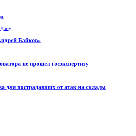
од
-Дону
Андрей Байков»
оватора не прошел госэкспертизу
а для пострадавших от атак на склады