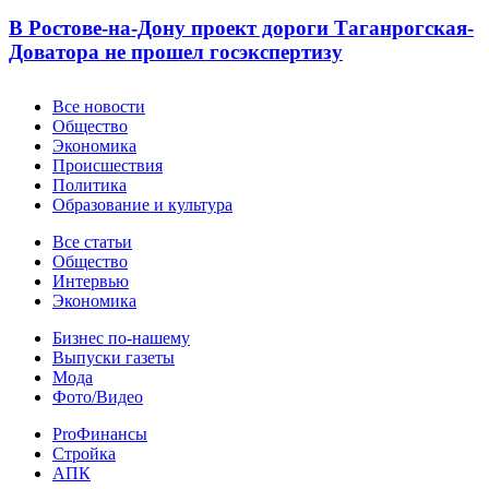
В Ростове-на-Дону проект дороги Таганрогская-
Доватора не прошел госэкспертизу
Новости
Все новости
Общество
Экономика
Происшествия
Политика
Образование и культура
Статьи
Все статьи
Общество
Интервью
Экономика
Разное
Бизнес по-нашему
Выпуски газеты
Мода
Фото/Видео
Pro
ProФинансы
Стройка
АПК