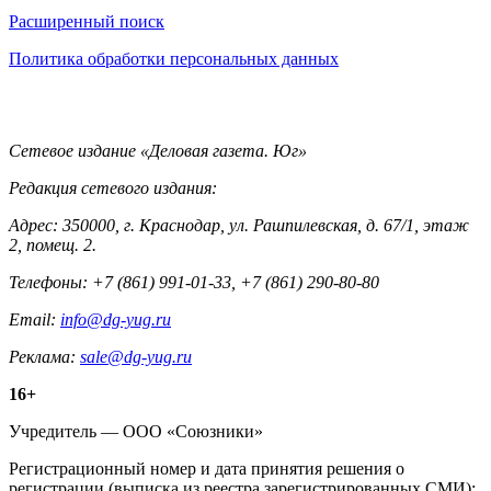
Информация
Расширенный поиск
Политика обработки персональных данных
Контакты
Сетевое издание «Деловая газета. Юг»
Редакция сетевого издания:
Адрес: 350000, г. Краснодар, ул. Рашпилевская, д. 67/1, этаж
2, помещ. 2.
Телефоны: +7 (861) 991-01-33, +7 (861) 290-80-80
Email:
info@dg-yug.ru
Реклама:
sale@dg-yug.ru
Информация
16+
о
Учредитель — ООО «Союзники»
издании
Регистрационный номер и дата принятия решения о
регистрации (выписка из реестра зарегистрированных СМИ):