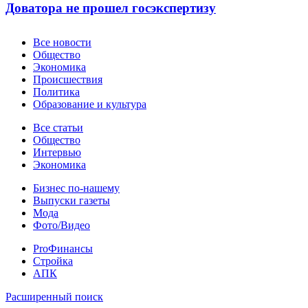
Доватора не прошел госэкспертизу
Новости
Все новости
Общество
Экономика
Происшествия
Политика
Образование и культура
Статьи
Все статьи
Общество
Интервью
Экономика
Разное
Бизнес по-нашему
Выпуски газеты
Мода
Фото/Видео
Pro
ProФинансы
Стройка
АПК
Информация
Расширенный поиск