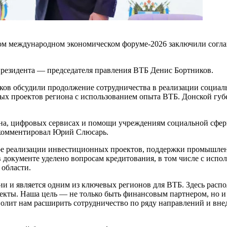
ком международном экономическом форуме-2026 заключили согла
резидента — председателя правления ВТБ Денис Бортников.
ов обсудили продолжение сотрудничества в реализации социаль
х проектов региона с использованием опыта ВТБ. Донской губе
на, цифровых сервисах и помощи учреждениям социальной сфер
окомментировал Юрий Слюсарь.
ре реализации инвестиционных проектов, поддержки промышлен
 документе уделено вопросам кредитования, в том числе с исп
области.
сии и является одним из ключевых регионов для ВТБ. Здесь рас
кты. Наша цель — не только быть финансовым партнером, но и 
волит нам расширить сотрудничество по ряду направлений и вн