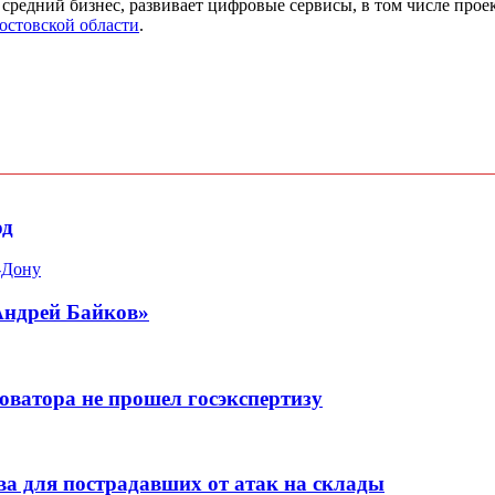
редний бизнес, развивает цифровые сервисы, в том числе прое
остовской области
.
од
-Дону
Андрей Байков»
оватора не прошел госэкспертизу
а для пострадавших от атак на склады