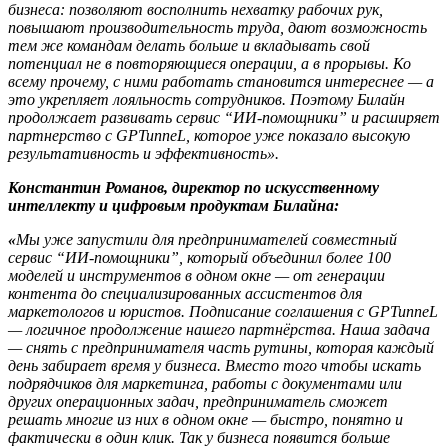
бизнеса: позволяют восполнить нехватку рабочих рук,
повышают производительность труда, дают возможность
тем же командам делать больше и вкладывать свой
потенциал не в повторяющиеся операции, а в прорывы. Ко
всему прочему, с ними работать становится интереснее — а
это укрепляет лояльность сотрудников. Поэтому Билайн
продолжает развивать сервис “ИИ-помощники” и расширяет
партнерство с GPTunneL, которое уже показало высокую
результативность и эффективность».
Константин Романов, директор по искусственному
интеллекту и цифровым продуктам Билайна:
«
Мы уже запустили для предпринимателей совместный
сервис “ИИ-помощники”, который объединил более 100
моделей и инструментов в одном окне — от генерации
контента до специализированных ассистентов для
маркетологов и юристов. Подписание соглашения с GPTunneL
— логичное продолжение нашего партнёрства. Наша задача
— снять с предпринимателя часть рутины, которая каждый
день забирает время у бизнеса. Вместо того чтобы искать
подрядчиков для маркетинга, работы с документами или
других операционных задач, предприниматель сможет
решать многие из них в одном окне — быстро, понятно и
фактически в один клик. Так у бизнеса появится больше