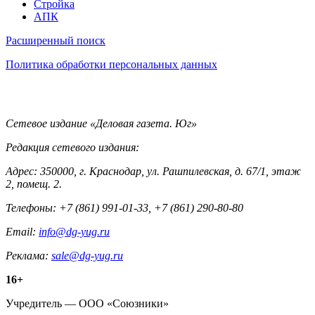
Стройка
АПК
Информация
Расширенный поиск
Политика обработки персональных данных
Контакты
Сетевое издание «Деловая газета. Юг»
Редакция сетевого издания:
Адрес: 350000, г. Краснодар, ул. Рашпилевская, д. 67/1, этаж
2, помещ. 2.
Телефоны: +7 (861) 991-01-33, +7 (861) 290-80-80
Email:
info@dg-yug.ru
Реклама:
sale@dg-yug.ru
Информация
16+
о
Учредитель — ООО «Союзники»