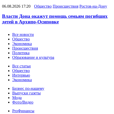
06.08.2026 17:20
Общество
Происшествия
Ростов-на-Дону
Власти Дона окажут помощь семьям погибших
детей в Архипо-Осиповке
Новости
Все новости
Общество
Экономика
Происшествия
Политика
Образование и культура
Статьи
Все статьи
Общество
Интервью
Экономика
Разное
Бизнес по-нашему
Выпуски газеты
Мода
Фото/Видео
Pro
ProФинансы