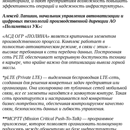
мониторинга, и дают предприятиям возможность повышать
эффективность операций и надежность инфраструктуры».
Алексей Лапшин, начальник управления автоматизации и
цифровых технологий производственной дирекции АО
«Полиметалл УК»:
«АСД ОГР «ПОЛИНА» является критичным элементом
производственного процесса. Комплекс работает в
полностью автоматическом режиме, в связи с этим –
высокие требования к сети передачи данных. Построенная
сеть PLTE обеспечивает непрерывную доступность техники
в карьере, что крайне важно для оптимизации вывоза горной
массы.
*pLTE (Private LTE) — выделенная беспроводная LTE-сеть,
созданная для решения конкретных задач предприятия или
организации. Она изолирована от публичных сетей мобильной
связи, все ее элементы находятся в замкнутом контуре. Такая
сеть проектируется и настраивается под конкретные
бизнес-потребности, обеспечивая контролируемое качество
связи, безопасность данных и гибкость управления.
**
MCPTT (Mission Critical Push-To-Talk) — программное
приложение, которое позволяет организовать полноценную
радиосвязь между абонентами на базе инфраструктуры