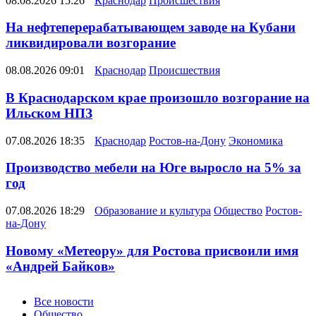
08.08.2026 15:26
Краснодар
Происшествия
На нефтеперерабатывающем заводе на Кубани
ликвидировали возгорание
08.08.2026 09:01
Краснодар
Происшествия
В Краснодарском крае произошло возгорание на
Ильском НПЗ
07.08.2026 18:35
Краснодар
Ростов-на-Дону
Экономика
Производство мебели на Юге выросло на 5% за
год
07.08.2026 18:29
Образование и культура
Общество
Ростов-
на-Дону
Новому «Метеору» для Ростова присвоили имя
«Андрей Байков»
Новости
Все новости
Общество