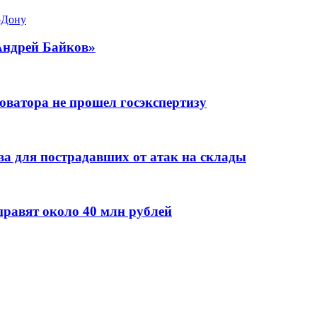
-Дону
Андрей Байков»
оватора не прошел госэкспертизу
а для пострадавших от атак на склады
правят около 40 млн рублей