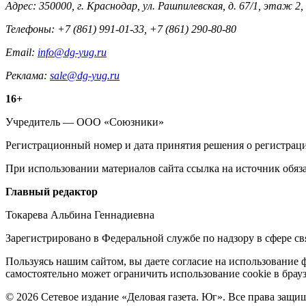
Адрес: 350000, г. Краснодар, ул. Рашпилевская, д. 67/1, этаж 2,
Телефоны: +7 (861) 991-01-33, +7 (861) 290-80-80
Email:
info@dg-yug.ru
Реклама:
sale@dg-yug.ru
Информация
16+
о
Учредитель — ООО «Союзники»
издании
Регистрационный номер и дата принятия решения о регистраци
При использовании материалов сайта ссылка на источник обяза
Редакция
Главный редактор
Токарева Альбина Геннадиевна
Зарегистрировано в Федеральной службе по надзору в сфере 
Политика
Пользуясь нашим сайтом, вы даете согласие на использование 
самостоятельно может ограничить использование cookie в брауз
cookie
© 2026 Сетевое издание «Деловая газета. Юг». Все права защи