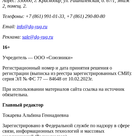
Адрес: 350000, г. Краснодар, ул. Рашпилевская, д. 67/1, этаж
2, помещ. 2.
Телефоны: +7 (861) 991-01-33, +7 (861) 290-80-80
Email:
info@dg-yug.ru
Реклама:
sale@dg-yug.ru
Информация
16+
о
Учредитель — ООО «Союзники»
издании
Регистрационный номер и дата принятия решения о
регистрации (выписка из реестра зарегистрированных СМИ):
серия ЭЛ № ФС 77 — 84648 от 10.02.2023г.
При использовании материалов сайта ссылка на источник
обязательна.
Редакция
Главный редактор
Токарева Альбина Геннадиевна
Зарегистрировано в Федеральной службе по надзору в сфере
связи, информационных технологий и массовых