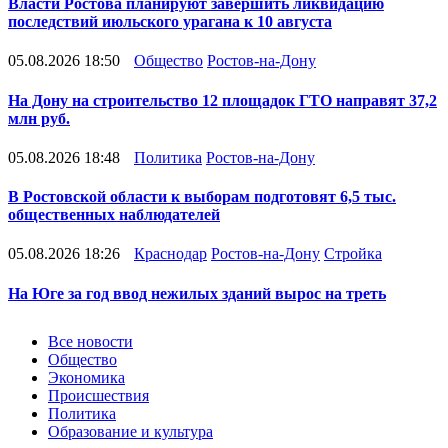
Власти Ростова планируют завершить ликвидацию
последствий июльского урагана к 10 августа
05.08.2026 18:50
Общество
Ростов-на-Дону
На Дону на строительство 12 площадок ГТО направят 37,2
млн руб.
05.08.2026 18:48
Политика
Ростов-на-Дону
В Ростовской области к выборам подготовят 6,5 тыс.
общественных наблюдателей
05.08.2026 18:26
Краснодар
Ростов-на-Дону
Стройка
На Юге за год ввод нежилых зданий вырос на треть
Новости
Все новости
Общество
Экономика
Происшествия
Политика
Образование и культура