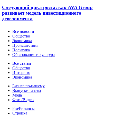
Следующий цикл роста: как AVA Group
развивает модель инвестиционного
девелопмента
Новости
Все новости
Общество
Экономика
Происшествия
Политика
Образование и культура
Статьи
Все статьи
Общество
Интервью
Экономика
Разное
Бизнес по-нашему
Выпуски газеты
Мода
Фото/Видео
Pro
ProФинансы
Стройка