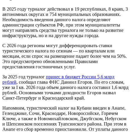
В 2025 году турналог действовал в 19 республиках, 8 краях, 3
автономных округах и 754 муниципальных образованиях.
Необходимость введения данного налога определяют
администрации субъектов РФ, при этом муниципалитеты
могут направлять средства турналога не только на развитие
инфраструктуры, но и на другие нужды города.
С 2026 года регионы могут дифференцировать ставки
туристического налога по сезонам — по кварталам или
месяцам, если спрос на размещение падает более чем на 50%.
Это предусмотрено обновленными Правилами
предоставления гостиничных услуг.
За 2025 год турналог
принес в бюджет России 5,6 млрд
рублей
, сообщал глава ФНС Даниил Егоров. По его словам,
уже за I кв. 2026 года объем данного налога составил 1,6 млрд
рублей. Основными точками доходности Егоров назвал
Санкт-Петербург и Краснодарский край.
Напомним, туристический налог на Кубани введен в Анапе,
Геленджике, Сочи, Краснодаре, Новороссийске, Горячем
Ключе, а также в Новомихайловском, Джубгском, Небугском
и Шепсинском поселениях Туапсинского района. При этом в
Анапе его сбор временно приостановили. От уплаты данного