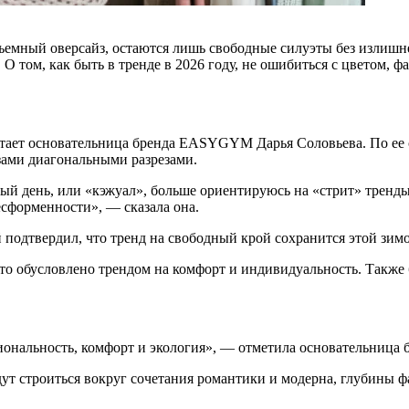
ъемный оверсайз, остаются лишь свободные силуэты без излишн
О том, как быть в тренде в 2026 году, не ошибиться с цветом, ф
итает основательница бренда EASYGYM Дарья Соловьева. По ее 
ами диагональными разрезами.
ый день, или «кэжуал», больше ориентируюсь на «стрит» тренды
сформенности», — сказала она.
подтвердил, что тренд на свободный крой сохранится этой зимо
что обусловлено трендом на комфорт и индивидуальность. Также 
циональность, комфорт и экология», — отметила основательниц
ут строиться вокруг сочетания романтики и модерна, глубины ф